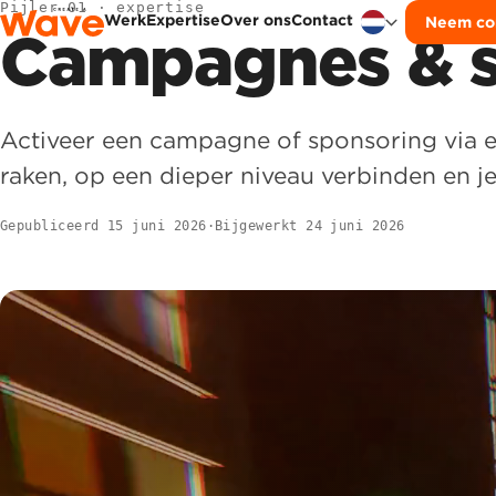
Pijler 01 · expertise
Werk
Expertise
Over ons
Contact
Neem co
Naar inhoud
Campagnes & s
Activeer een campagne of sponsoring via ee
raken, op een dieper niveau verbinden en 
Gepubliceerd
15 juni 2026
·
Bijgewerkt
24 juni 2026