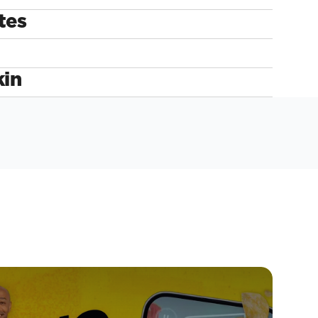
tes
kin