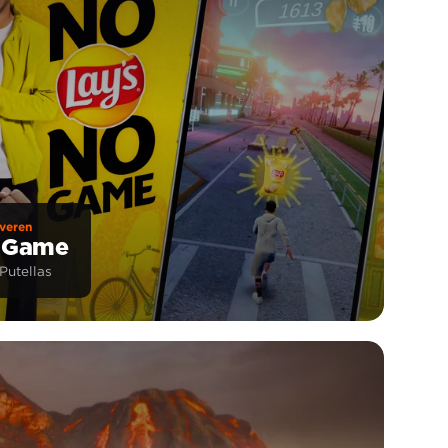
veren
o Game
Putellas