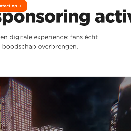
ntact op
ponsoring acti
n digitale experience: fans écht
je boodschap overbrengen.