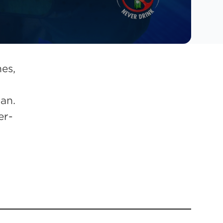
es,
an.
er-