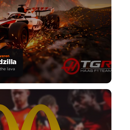
veren
zilla
the lava