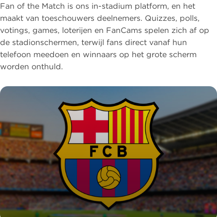
Fan of the Match is ons in-stadium platform, en het
maakt van toeschouwers deelnemers. Quizzes, polls,
votings, games, loterijen en FanCams spelen zich af op
de stadionschermen, terwijl fans direct vanaf hun
telefoon meedoen en winnaars op het grote scherm
worden onthuld.