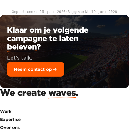
Gepubliceerd
15 juni 2026
·
Bijgewerkt
19 juni 2026
Klaar om je volgende
campagne te laten
beleven
?
Let’s talk.
Neem contact op
We create
waves
.
Werk
Expertise
Over ons